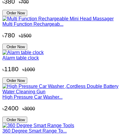
380
৳
৳700
Order Now
Multi Function Rechargeab...
780
৳
৳1500
Order Now
Alarm table clock
1180
৳
৳1000
Order Now
High Pressure Car Washer...
2400
৳
৳3000
Order Now
360 Degree Smart Range To...