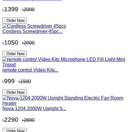
1399
৳
৳2000
Order Now
Cordless Screwdriver 45pc...
1050
৳
৳2000
Order Now
remote control Video Kits...
999
৳
৳1500
Order Now
Nova-1204 2000W Upright S...
2290
৳
৳2690
Order Now