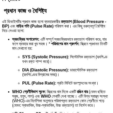
প্রধান কাজ ও বৈশিষ্ট্য
এই ডিভাইসটির প্রধান কাজ হলো ব্যবহারকারীর
রক্তচাপ (Blood Pressure -
BP)
এবং
নাড়ির গতি (Pulse Rate)
পরিমাপ করা। এর কিছু গুরুত্বপূর্ণ বৈশিষ্ট্য
নিচে দেওয়া হলো:
স্বয়ংক্রিয় অপারেশন:
এটি সম্পূর্ণ স্বয়ংক্রিয়ভাবে রক্তচাপ পরিমাপ করে, যার
ফলে ব্যবহার করা খুব সহজ। *
পরিমাপের মান প্রদর্শন:
স্ক্রিনে প্রধানত তিনটি
মান দেখানো হয়:
SYS (Systolic Pressure):
সিস্টোলিক রক্তচাপ (হৃদপিণ্ড
যখন রক্ত পাম্প করে)।
DIA (Diastolic Pressure):
ডায়াস্টোলিক রক্তচাপ
(হৃদপিণ্ডের বিশ্রামের সময়)।
PUL (Pulse Rate):
প্রতি মিনিটে হৃদস্পন্দনের সংখ্যা।
WHO শ্রেণীবিভাগ সূচক:
স্ক্রিনের বাম দিকে একটি
রঙিন বার
(যেমন ছবিতে
সবুজ, হলুদ, লাল) এবং
WHO
লেখাটি দেখা যাচ্ছে। এটি বিশ্ব স্বাস্থ্য সংস্থা
(WHO)-এর নির্দেশিকা অনুসারে পরিমাপকৃত রক্তচাপ কোন শ্রেণীতে পড়ে
(যেমন: স্বাভাবিক, উচ্চ-স্বাভাবিক, উচ্চ রক্তচাপ) তা নির্দেশ করে।