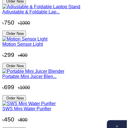
Order Now
Adjustable & Foldable Lap...
750
৳
৳1000
Order Now
Motion Sensor Light
299
৳
৳400
Order Now
Portable Mini Juicer Blen...
699
৳
৳1000
Order Now
SWS Mini Water Purifier
450
৳
৳800