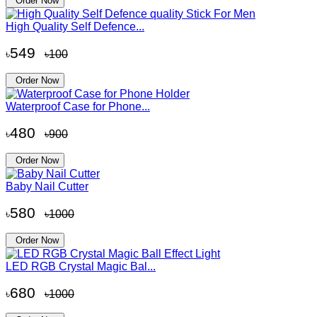
Order Now
High Quality Self Defence...
549
৳
৳100
Order Now
Waterproof Case for Phone...
480
৳
৳900
Order Now
Baby Nail Cutter
580
৳
৳1000
Order Now
LED RGB Crystal Magic Bal...
680
৳
৳1000