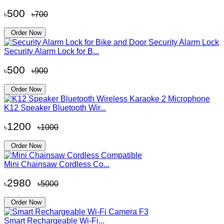
500
৳
৳700
Order Now
Security Alarm Lock for B...
500
৳
৳900
Order Now
K12 Speaker Bluetooth Wir...
1200
৳
৳1000
Order Now
Mini Chainsaw Cordless Co...
2980
৳
৳5000
Order Now
Smart Rechargeable Wi-Fi...