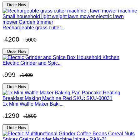
Order Now
Rechargeable grass cutter...
4200
৳
৳5000
Order Now
Electric Grinder and Spic...
999
৳
৳1400
Order Now
1x Mini Waffle Maker Baki...
1290
৳
৳1500
Order Now