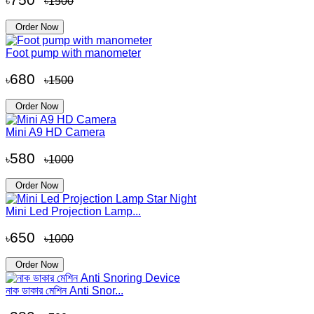
৳
৳1500
Order Now
Foot pump with manometer
680
৳
৳1500
Order Now
Mini A9 HD Camera
580
৳
৳1000
Order Now
Mini Led Projection Lamp...
650
৳
৳1000
Order Now
নাক ডাকার মেশিন Anti Snor...