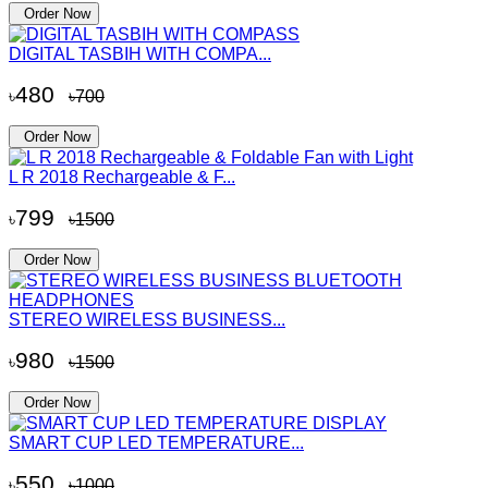
Order Now
DIGITAL TASBIH WITH COMPA...
480
৳
৳700
Order Now
L R 2018 Rechargeable & F...
799
৳
৳1500
Order Now
STEREO WIRELESS BUSINESS...
980
৳
৳1500
Order Now
SMART CUP LED TEMPERATURE...
550
৳
৳1000