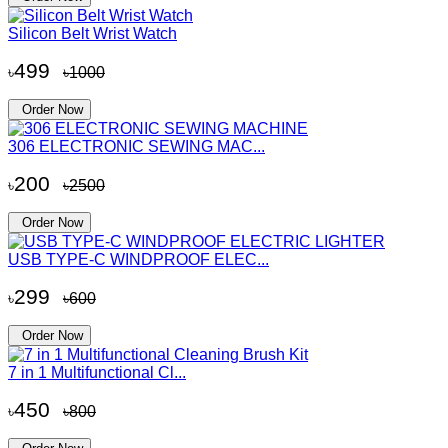
Silicon Belt Wrist Watch
499
৳
৳1000
Order Now
306 ELECTRONIC SEWING MAC...
200
৳
৳2500
Order Now
USB TYPE-C WINDPROOF ELEC...
299
৳
৳600
Order Now
7 in 1 Multifunctional Cl...
450
৳
৳800