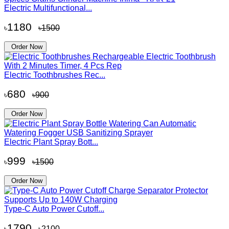
Electric Multifunctional...
1180
৳
৳1500
Order Now
Electric Toothbrushes Rec...
680
৳
৳900
Order Now
Electric Plant Spray Bott...
999
৳
৳1500
Order Now
Type-C Auto Power Cutoff...
1790
৳
৳2100