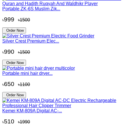
Portable ZK-6S Muslim Zik...
999
৳
৳1500
Order Now
Silver Crest Premium Elec...
990
৳
৳1500
Order Now
Portable mini hair dryer...
650
৳
৳1100
Order Now
Kemei KM-809A Digital AC-...
510
৳
৳1990