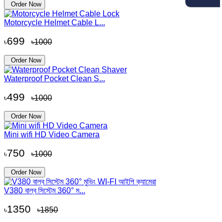
০
Order Now
Motorcycle Helmet Cable L...
699
৳
৳1000
Order Now
Waterproof Pocket Clean S...
499
৳
৳1000
Order Now
Mini wifi HD Video Camera
750
৳
৳1000
Order Now
V380 বাল্ব সিস্টেম 360° ম...
1350
৳
৳1850