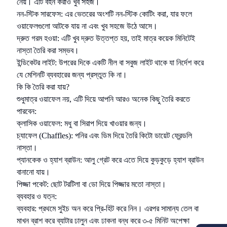
নেয়। এটি বহন করাও খুব সহজ।
নন-স্টিক সারফেস: এর ভেতরের অংশটি নন-স্টিক কোটিং করা, যার ফলে
ওয়াফেলগুলো আটকে যায় না এবং খুব সহজে উঠে আসে।
দ্রুত গরম হওয়া: এটি খুব দ্রুত উত্তপ্ত হয়, তাই মাত্র কয়েক মিনিটেই
নাস্তা তৈরি করা সম্ভব।
ইন্ডিকেটর লাইট: উপরের দিকে একটি নীল বা সবুজ লাইট থাকে যা নির্দেশ করে
যে মেশিনটি ব্যবহারের জন্য প্রস্তুত কি না।
কি কি তৈরি করা যায়?
শুধুমাত্র ওয়াফেল নয়, এটি দিয়ে আপনি আরও অনেক কিছু তৈরি করতে
পারবেন:
ক্লাসিক ওয়াফেল: মধু বা সিরাপ দিয়ে খাওয়ার জন্য।
চ্যাফেল (Chaffles): পনির এবং ডিম দিয়ে তৈরি কিটো ডায়েট ফ্রেন্ডলি
নাস্তা।
প্যানকেক ও হ্যাশ ব্রাউন: আলু গ্রেট করে এতে দিয়ে কুড়কুড়ে হ্যাশ ব্রাউন
বানানো যায়।
পিজ্জা পকেট: ছোট টরটিলা বা ডো দিয়ে পিজ্জার মতো নাস্তা।
ব্যবহার ও যত্ন:
ব্যবহার: প্রথমে সুইচ অন করে প্রি-হিট করে নিন। এরপর সামান্য তেল বা
মাখন ব্রাশ করে ব্যাটার ঢালুন এবং ঢাকনা বন্ধ করে ৩-৫ মিনিট অপেক্ষা