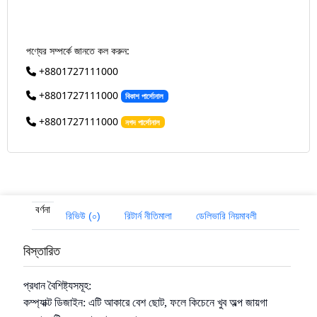
পণ্যের সম্পর্কে জানতে কল করুন:
+8801727111000
+8801727111000
বিকাশ পার্সোনাল
+8801727111000
নগদ পার্সোনাল
বর্ণনা
রিভিউ (০)
রিটার্ন নীতিমালা
ডেলিভারি নিয়মাবলী
বিস্তারিত
প্রধান বৈশিষ্ট্যসমূহ:
কম্প্যাক্ট ডিজাইন: এটি আকারে বেশ ছোট, ফলে কিচেনে খুব অল্প জায়গা