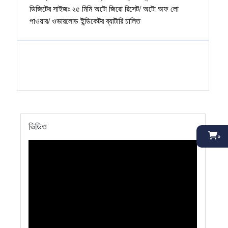
ডিজিটের সাইজঃ ২৫ মিমি অটো জিরো রিসেট/ অটো অফ লো
পাওয়ার/ ওভারলোড ইন্ডিকেটর ব্যাটারি চালিত
ভিডিও
০