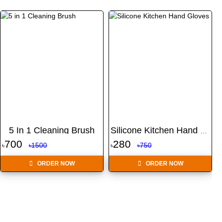
5 In 1 Cleaning Brush
Silicone Kitchen Hand Glo...
700
280
৳
৳1500
৳
৳750
৳
ORDER NOW
ORDER NOW