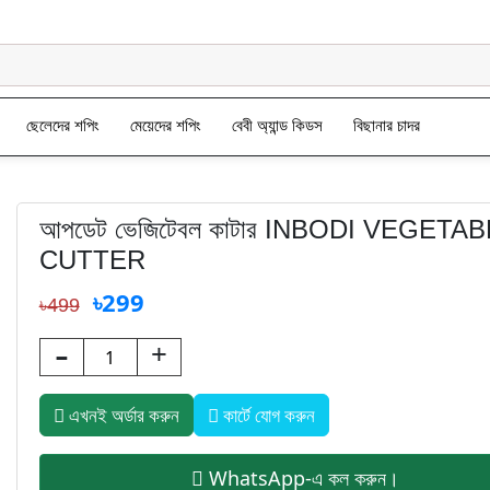
ছেলেদের শপিং
মেয়েদের শপিং
বেবী অ্যান্ড কিডস
বিছানার চাদর
আপডেট ভেজিটেবল কাটার INBODI VEGETA
CUTTER
৳299
৳499
-
+
এখনই অর্ডার করুন
কার্টে যোগ করুন
WhatsApp-এ কল করুন।