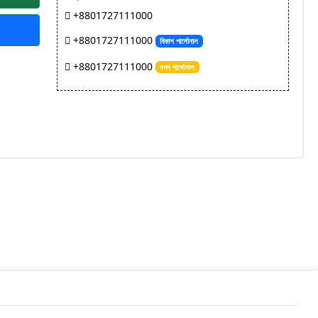
+8801727111000
+8801727111000
বিকাশ পার্সোনাল
+8801727111000
নগদ পার্সোনাল