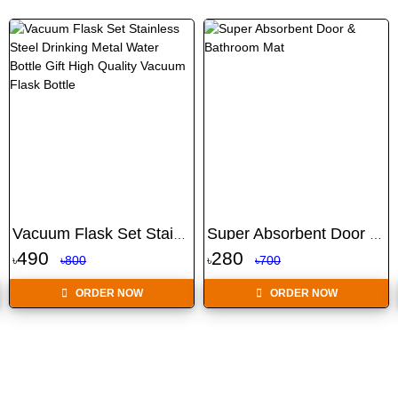
Vacuum Flask Set Stainles...
Super Absorbent Door & Ba...
490
280
৳
৳800
৳
৳700
ORDER NOW
ORDER NOW