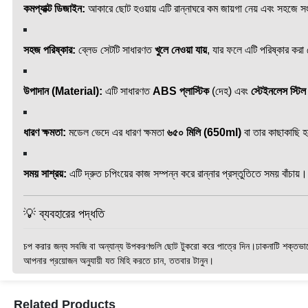
কমপ্যাক্ট ডিজাইন:
আকারে ছোট হওয়ায় এটি রান্নাঘরে কম জায়গা নেয় এবং সহজে সং
সহজ পরিষ্কার:
ব্লেড সেটটি সাধারণত
খুলে নেওয়া যায়
, যার ফলে এটি পরিষ্কার কর
উপাদান (Material):
এটি সাধারণত
ABS প্লাস্টিক
(দেহ) এবং
স্টেইনলেস স্টিল
ধারণ ক্ষমতা:
মডেল ভেদে এর ধারণ ক্ষমতা
৬৫০ মিলি (650ml)
বা তার কাছাকাছি 
সময় সাশ্রয়:
এটি দ্রুত চপিংয়ের কাজ সম্পন্ন করে রান্নার প্রস্তুতিতে সময় বাঁচায়।
💡 ব্যবহারের পদ্ধতি
চপ করার জন্য সবজি বা অন্যান্য উপকরণগুলি ছোট টুকরো করে পাত্রে দিন।
ঢাকনাটি শক্তভা
আপনার প্রয়োজন অনুযায়ী যত মিহি করতে চান, ততবার টানুন।
Related Products