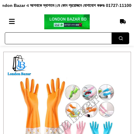
n Bazar এ আপনাকে স্বাগতম।যে কোন প্রয়োজনে যোগাযোগ করুনঃ 01727-111000