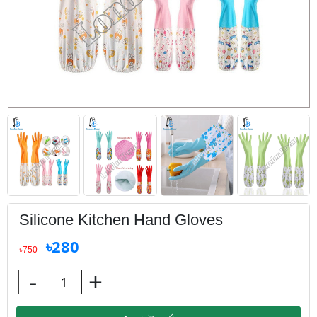
Silicone Kitchen Hand Gloves
৳280
৳750
-
+