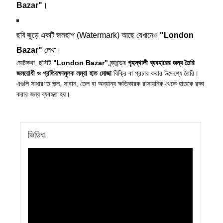
Bazar"
।
ছবি জুড়ে একটি জলছাপ (Watermark) আছে যেখানেও
"London
Bazar"
লেখা।
মোটকথা, ছবিটি
"London Bazar"
ব্র্যান্ডের
গৃহস্থালী ব্যবহারের জন্য তৈরি
জলরোধী ও প্রতিরক্ষামূলক লম্বা হাত মোজা
বিক্রি বা প্রচার করার উদ্দেশ্যে তৈরি।
এগুলি সাধারণত জল, সাবান, তেল বা অন্যান্য ক্ষতিকারক রাসায়নিক থেকে হাতকে রক্ষা
করার জন্য ব্যবহৃত হয়।
ভিডিও