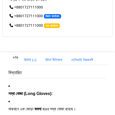
+8801727111000
+8801727111000
বিকাশ পার্সোনাল
+8801727111000
নগদ পার্সোনাল
বর্ণনা
রিভিউ (০)
রিটার্ন নীতিমালা
ডেলিভারি নিয়মাবলী
বিস্তারিত
লম্বা মোজা (Long Gloves):
মাঝখানে এক জোড়া
কমলা
রঙের লম্বা মোজা রয়েছে।