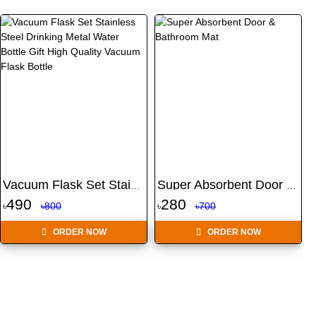
Vacuum Flask Set Stainles...
Super Absorbent Door & Ba...
490
280
৳
৳800
৳
৳700
৳
ORDER NOW
ORDER NOW