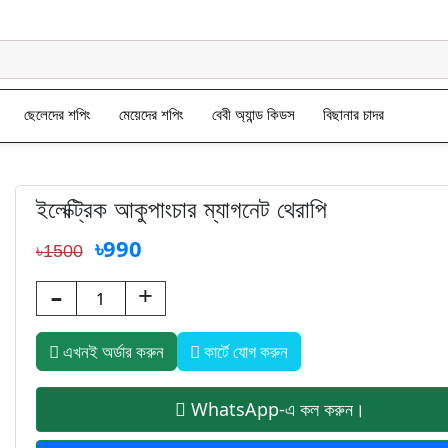
ছেলেদের শপিং
মেয়েদের শপিং
বেবী অ্যান্ড কিডস
বিছানার চাদর
ইলেক্ট্রিক আকুপাংচার ম্যাগনেট থেরাপি
৳990
৳1500
-
+
এখনই অর্ডার করুন
কার্টে যোগ করুন
WhatsApp-এ কল করুন।