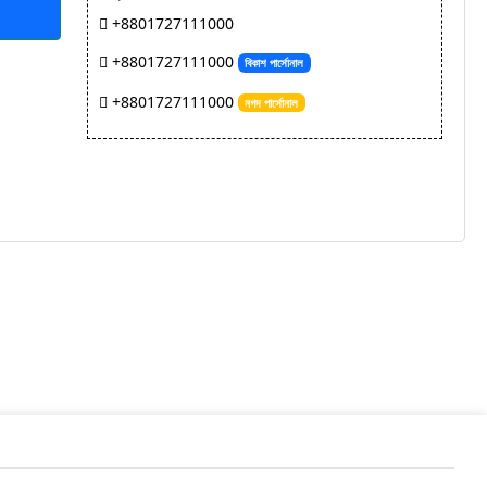
+8801727111000
+8801727111000
বিকাশ পার্সোনাল
+8801727111000
নগদ পার্সোনাল